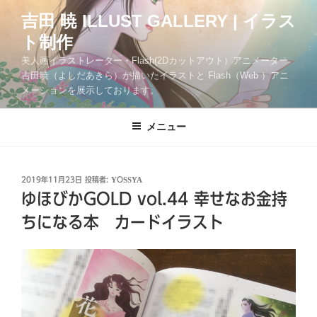
コ
吉田 暁 ILLUST GALLERY | イラス
ン
ト制作
テ
ン
美人画イラストレーター・Flash(2Dカットアウト）アニメーター
ツ
吉田暁（よしだあきら）が描いたイラストと Flash（Web ）アニ
メーションを展示しております。
へ
ス
キ
メニュー
ッ
プ
投
2019年11月23日
投稿者:
YOSSYA
稿
ゆほびかGOLD vol.44 幸せなお金持
日:
ちになる本 カードイラスト