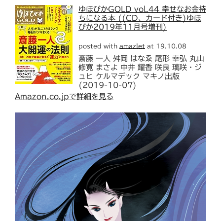
ゆほびかGOLD vol.44 幸せなお金持
ちになる本 ((CD、カード付き)ゆほ
びか2019年11月号増刊)
posted with
amazlet
at 19.10.08
斎藤 一人 舛岡 はなゑ 尾形 幸弘 丸山
修寛 まさよ 中井 耀香 咲良 璃咲・ジ
ュヒ ケルマデック マキノ出版
(2019-10-07)
Amazon.co.jpで詳細を見る