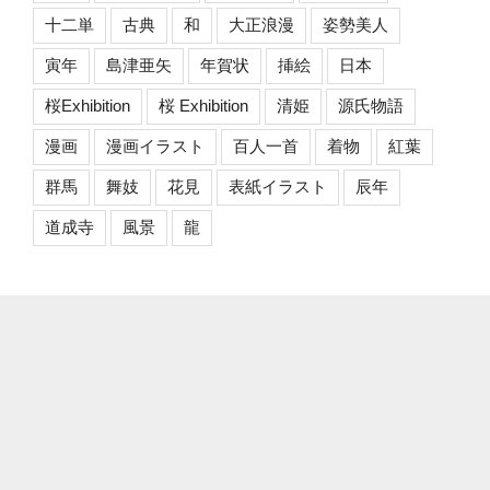
十二単
古典
和
大正浪漫
姿勢美人
寅年
島津亜矢
年賀状
挿絵
日本
桜Exhibition
桜 Exhibition
清姫
源氏物語
漫画
漫画イラスト
百人一首
着物
紅葉
群馬
舞妓
花見
表紙イラスト
辰年
道成寺
風景
龍