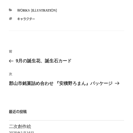
カ
WORKS [ILLUSTRATION]
テ
タ
キャラクター
ゴ
グ
リ
ー
投
前
前
稿
の
9月の誕生花、誕生石カード
ナ
投
ビ
稿
次
次
ゲ
の
郡山市銘菓詰め合わせ 『安積野ろまん』パッケージ
投
ー
稿
シ
ョ
最近の投稿
ン
二次創作絵
2025年1月16日