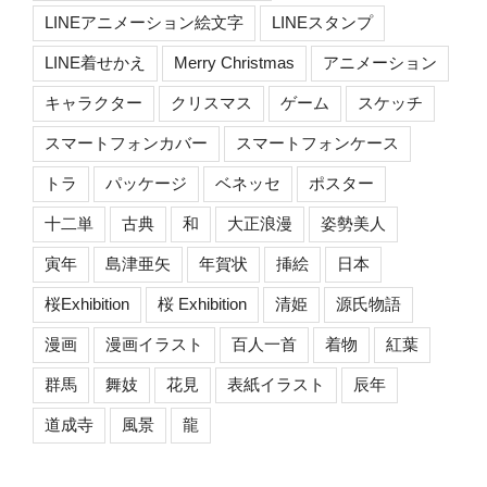
LINEアニメーション絵文字
LINEスタンプ
LINE着せかえ
Merry Christmas
アニメーション
キャラクター
クリスマス
ゲーム
スケッチ
スマートフォンカバー
スマートフォンケース
トラ
パッケージ
ベネッセ
ポスター
十二単
古典
和
大正浪漫
姿勢美人
寅年
島津亜矢
年賀状
挿絵
日本
桜Exhibition
桜 Exhibition
清姫
源氏物語
漫画
漫画イラスト
百人一首
着物
紅葉
群馬
舞妓
花見
表紙イラスト
辰年
道成寺
風景
龍