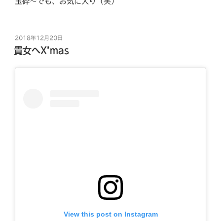
玉砕〜でも、お気に入り（笑）
投
2018年12月20日
稿
貴女へX’mas
日:
View this post on Instagram