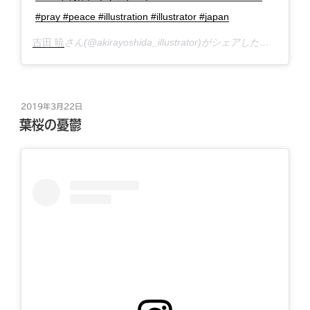
#pray #peace #illustration #illustrator #japan
吉田 暁
さん(@akirayoshida_illustrator)がシェアした投稿 –
20
投
2019年3月22日
稿
葉桜の憂鬱
日: