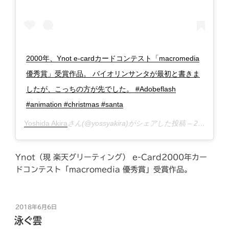
2000年、Ynot e-cardカードコンテスト「macromedia
優秀賞」受賞作品。 バイオリンサンタが最初と書きま
したが、こっちの方が先でした。 #Adobeflash
#animation #christmas #santa
Yoshida Akira
さん(@yossyakira)がシェアした投稿 –
2018年12月月17日午後11時10分PST
Ynot（現 楽天グリーティング） e-Card2000年カー
ドコンテスト「macromedia 優秀賞」受賞作品。
投
2018年6月6日
稿
泳ぐ雲
日: