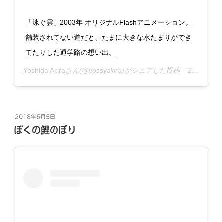
「泳ぐ雲」2003年 オリジナルFlashアニメーション。
舗装されてない道だと、たまに大きな水たまりができ
てたりした通学路の想い出。
Yoshida Akira
さん(@yossyakira)がシェアした投稿 –
2018年 6月月6日午前3時17分PDT
投
2018年5月5日
稿
ぼくの鯉のぼり
日: