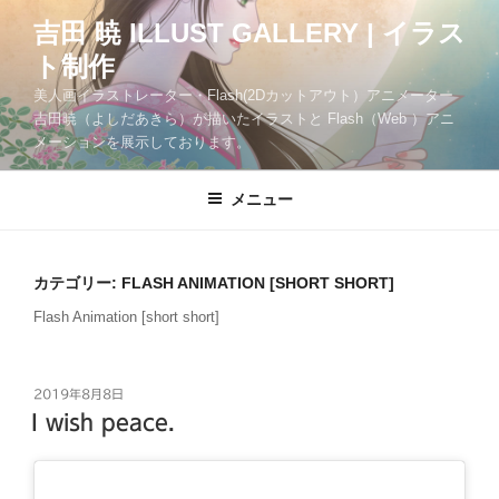
コ
吉田 暁 ILLUST GALLERY | イラス
ン
ト制作
テ
ン
美人画イラストレーター・Flash(2Dカットアウト）アニメーター
ツ
吉田暁（よしだあきら）が描いたイラストと Flash（Web ）アニ
メーションを展示しております。
へ
ス
キ
メニュー
ッ
プ
カテゴリー:
FLASH ANIMATION [SHORT SHORT]
Flash Animation [short short]
投
2019年8月8日
稿
I wish peace.
日: