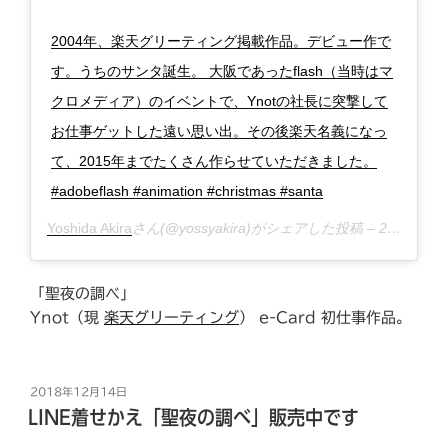
2004年、楽天グリーティング掲載作品。デビュー作で
す。うちのサンタ誕生。 大阪であったflash（当時はマ
クロメディア）のイベントで、Ynotの社長に突撃して
お仕事ゲットした遠い思い出。その後楽天名義になっ
て、2015年までたくさん作らせていただきました。
#adobeflash #animation #christmas #santa
Yoshida Akira
さん(@yossyakira)がシェアした投稿 –
2018年12月月13日午後11時44分PST
「聖夜の調べ」
Ynot（現
楽天グリーティング
） e-Card 初仕事作品。
投
2018年12月14日
稿
LINE着せかえ「聖夜の調べ」販売中です
日: