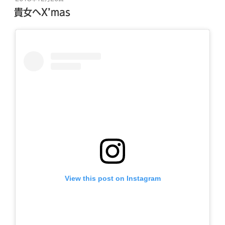
稿
貴女へX’mas
日:
View this post on Instagram