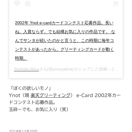
2002年 Ynot e-cardカードコンテスト応募作品。長い
ね。入賞ならず。でも結構お気に入りの作品です。 な
んでサンタが続いたのかと言うと、この時期に毎年コ
ンテストがあったから。グリーティングカードが動く
時期。
Yoshida Akira
さん(@yossyakira)がシェアした投稿 –
2018年12月月19日午後10時02分PST
「ぼくの欲しいモノ」
Ynot（現
楽天グリーティング
） e-Card 2002年カー
ドコンテスト応募作品。
玉砕〜でも、お気に入り（笑）
投
2018年12月20日