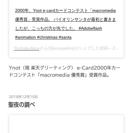
2000年、Ynot e-cardカードコンテスト「macromedia
優秀賞」受賞作品。 バイオリンサンタが最初と書きま
したが、こっちの方が先でした。 #Adobeflash
#animation #christmas #santa
Yoshida Akira
さん(@yossyakira)がシェアした投稿 –
2018年12月月17日午後11時10分PST
Ynot（現 楽天グリーティング） e-Card2000年カー
ドコンテスト「macromedia 優秀賞」受賞作品。
投
2018年12月15日
稿
聖夜の調べ
日: