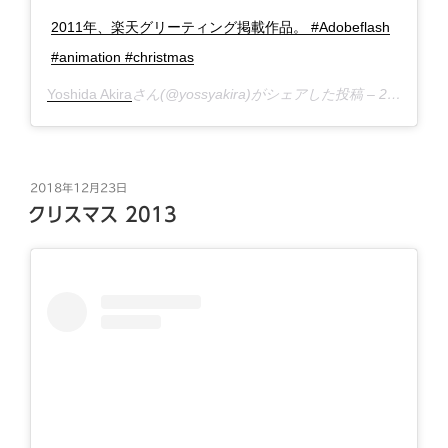
2011年、楽天グリーティング掲載作品。 #Adobeflash
#animation #christmas
Yoshida Akira
さん(@yossyakira)がシェアした投稿 –
2018年12月月23日午後9時43分PST
投
2018年12月23日
稿
クリスマス 2013
日: