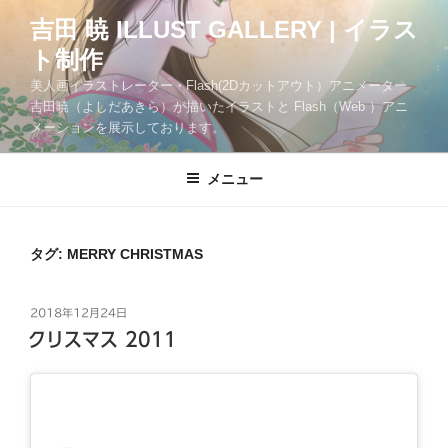
コ
吉田 暁 ILLUST GALLERY | イラス
ン
ト制作
テ
ン
美人画イラストレーター・Flash(2Dカットアウト）アニメーター
ツ
吉田暁（よしだあきら）が描いたイラストと Flash（Web ）アニ
メーションを展示しております。
へ
ス
キ
メニュー
ッ
プ
タグ:
MERRY CHRISTMAS
投
2018年12月24日
稿
クリスマス 2011
日: