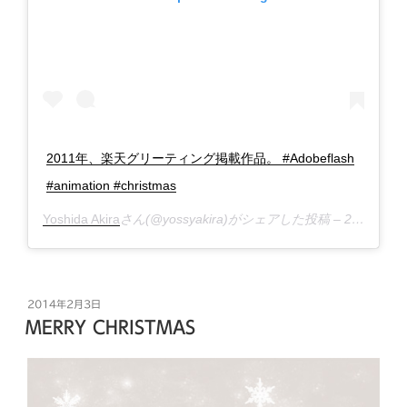
2011年、楽天グリーティング掲載作品。 #Adobeflash
#animation #christmas
Yoshida Akira
さん(@yossyakira)がシェアした投稿 –
2018年12月月23日午後9時43分PST
投
2014年2月3日
稿
MERRY CHRISTMAS
日: