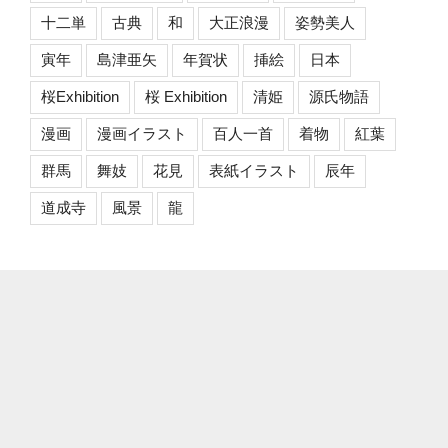
十二単
古典
和
大正浪漫
姿勢美人
寅年
島津亜矢
年賀状
挿絵
日本
桜Exhibition
桜 Exhibition
清姫
源氏物語
漫画
漫画イラスト
百人一首
着物
紅葉
群馬
舞妓
花見
表紙イラスト
辰年
道成寺
風景
龍