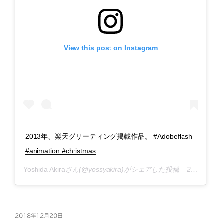
View this post on Instagram
2013年、楽天グリーティング掲載作品。 #Adobeflash
#animation #christmas
Yoshida Akira
さん(@yossyakira)がシェアした投稿 –
2018年12月月22日午後6時35分PST
投
2018年12月20日