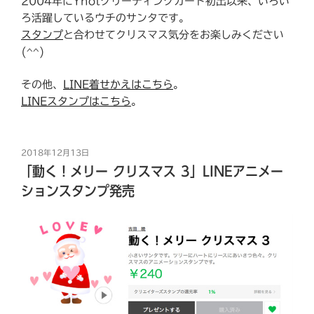
2004年にYnotグリーティングカード初出以来、いろい
ろ活躍しているウチのサンタです。
スタンプ
と合わせてクリスマス気分をお楽しみください
(^^)
その他、
LINE着せかえはこちら
。
LINEスタンプはこちら
。
投
2018年12月13日
稿
「動く！メリー クリスマス 3」LINEアニメー
日:
ションスタンプ発売