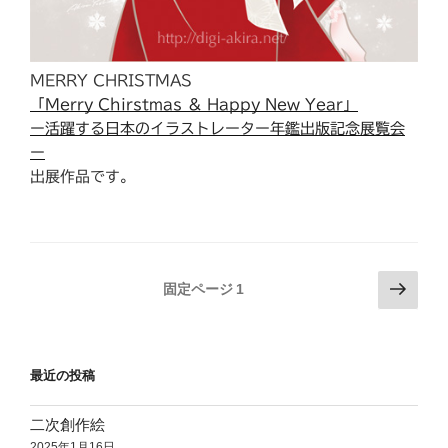
MERRY CHRISTMAS
「Merry Chirstmas ＆ Happy New Year」
ー活躍する日本のイラストレーター年鑑出版記念展覧会
ー
出展作品です。
投
次
固定ページ
1
の
稿
ペ
の
ー
ペ
最近の投稿
ジ
ー
ジ
二次創作絵
2025年1月16日