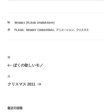
カ
WORKS [FLASH ANIMATION]
テ
タ
FLASH
、
MERRY CHRISTMAS
、
アニメーション
、
クリスマス
ゴ
グ
リ
ー
投
前
前
稿
の
ぼくの欲しいモノ
ナ
投
ビ
稿
次
次
ゲ
の
クリスマス 2011
投
ー
稿
シ
ョ
最近の投稿
ン