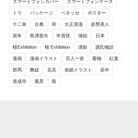
スマートフォンカバー
スマートフォンケース
トラ
パッケージ
ベネッセ
ポスター
十二単
古典
和
大正浪漫
姿勢美人
寅年
島津亜矢
年賀状
挿絵
日本
桜Exhibition
桜 Exhibition
清姫
源氏物語
漫画
漫画イラスト
百人一首
着物
紅葉
群馬
舞妓
花見
表紙イラスト
辰年
道成寺
風景
龍