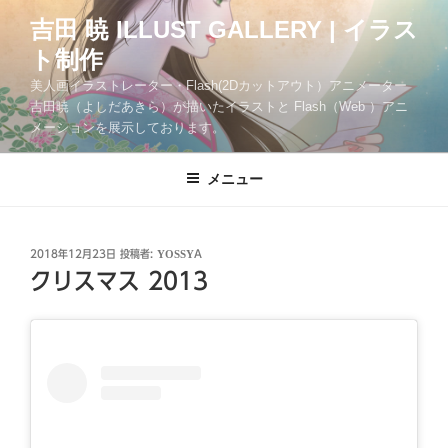
コ
吉田 暁 ILLUST GALLERY | イラス
ン
ト制作
テ
ン
美人画イラストレーター・Flash(2Dカットアウト）アニメーター
ツ
吉田暁（よしだあきら）が描いたイラストと Flash（Web ）アニ
メーションを展示しております。
へ
ス
キ
メニュー
ッ
プ
投
2018年12月23日
投稿者:
YOSSYA
稿
クリスマス 2013
日: