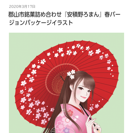
投
2020年3月17日
稿
郡山市銘菓詰め合わせ『安積野ろまん』春バー
日:
ジョンパッケージイラスト