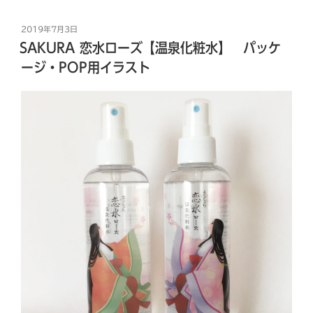
投
2019年7月3日
稿
SAKURA 恋水ローズ【温泉化粧水】 パッケ
日:
ージ・POP用イラスト