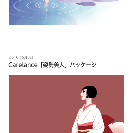
投
2010年6月3日
稿
Carelance「姿勢美人」パッケージ
日: