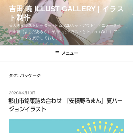
コ
吉田 暁 ILLUST GALLERY | イラス
ン
ト制作
テ
ン
美人画イラストレーター・Flash(2Dカットアウト）アニメーター
ツ
吉田暁（よしだあきら）が描いたイラストと Flash（Web ）アニ
メーションを展示しております。
へ
ス
キ
メニュー
ッ
プ
タグ:
パッケージ
投
2020年6月19日
稿
郡山市銘菓詰め合わせ 『安積野ろまん』夏バー
日:
ジョンイラスト