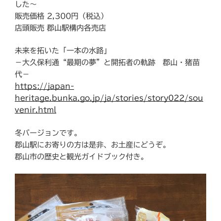
した〜
販売価格 2,300円（税込）
店頭販売 郡山駅構内各売店
未来を拓いた「一本の水路」
－大久保利通“最期の夢”と開拓者の軌跡 郡山・猪苗
代－
https://japan-
heritage.bunka.go.jp/ja/stories/story022/sou
venir.html
冬バージョンです。
郡山駅にお寄りの方は是非、お土産にどうぞ。
郡山市の歴史と観光ガイドブック付き。