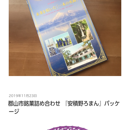
投
2019年11月23日
稿
郡山市銘菓詰め合わせ 『安積野ろまん』パッケ
日:
ージ