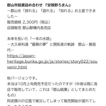
郡山市銘菓詰め合わせ 『安積野ろまん』
〜郡山を「誇れる」「語れる」「知れる」お土産できま
した〜
販売価格 2,300円（税込）
店頭販売 郡山駅構内各売店
未来を拓いた「一本の水路」
－大久保利通“最期の夢”と開拓者の軌跡 郡山・猪苗
代－
https://japan-
heritage.bunka.go.jp/ja/stories/story022/sou
venir.html
秋バージョンです。
本当は10月上旬発売予定だったのですが（中身は既に各
店で販売していて、これは「郡山銘菓」としてまとめた
もの）
阿武隈川の氾濫で被災してしまって販売開始が遅れてし