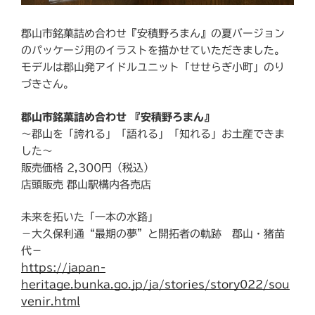
郡山市銘菓詰め合わせ『安積野ろまん』の夏バージョン
のパッケージ用のイラストを描かせていただきました。
モデルは郡山発アイドルユニット「せせらぎ小町」のり
づきさん。
郡山市銘菓詰め合わせ 『安積野ろまん』
〜郡山を「誇れる」「語れる」「知れる」お土産できま
した〜
販売価格 2,300円（税込）
店頭販売 郡山駅構内各売店
未来を拓いた「一本の水路」
－大久保利通“最期の夢”と開拓者の軌跡 郡山・猪苗
代－
https://japan-
heritage.bunka.go.jp/ja/stories/story022/sou
venir.html