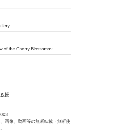
llery
of the Cherry Blossoms~
描き帳
2003
容、画像、動画等の無断転載・無断使
す。