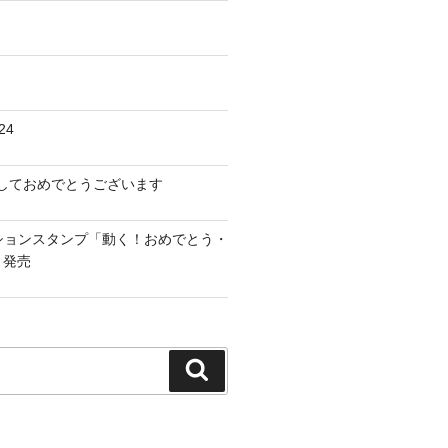
24
けましておめでとうございます
ーションスタンプ「動く！おめでとう・
」発売
検
索