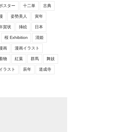
ポスター
十二単
古典
漫
姿勢美人
寅年
年賀状
挿絵
日本
桜 Exhibition
清姫
漫画
漫画イラスト
着物
紅葉
群馬
舞妓
イラスト
辰年
道成寺