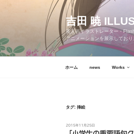
コ
ン
テ
吉田 暁 ILLU
ン
美人画イラストレーター・Flas
ツ
アニメーションを展示しており
へ
ス
キ
ッ
ホーム
news
Works
プ
タグ:
挿絵
投
2015年11月25日
稿
「小学生の重要語句ク