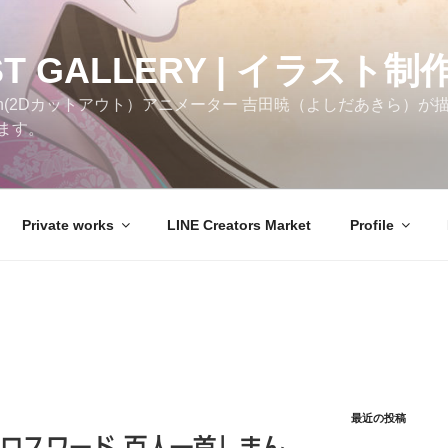
ST GALLERY | イラスト制
h(2Dカットアウト）アニメーター 吉田暁（よしだあきら）が描いた
ます。
Private works
LINE Creators Market
Profile
最近の投稿
ロスワード 百人一首」まん