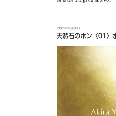
Amazon.co.jpで詳細を見る
投
2009年7月20日
稿
天然石のホン〈01〉
日: