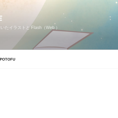
作
イラストと Flash（Web ）
POTOFU