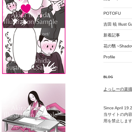
POTOFU
吉田 暁 Illust Ga
新着記事
花の翳 ~Shadow 
Profile
BLOG
よっしーの楽
Since April 19.
当サイトの内
用を禁止しま