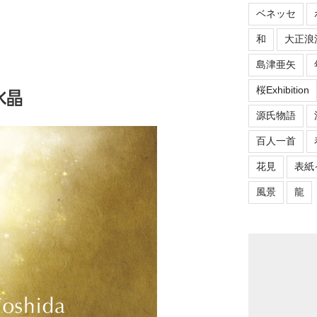
ベネッセ
和
大正浪
島津亜矢
桜Exhibition
水晶
源氏物語
百人一首
花見
表紙
風景
龍