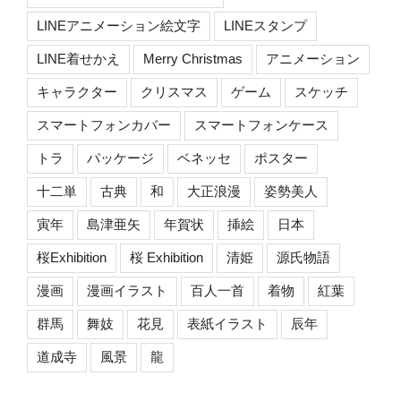
LINEアニメーション絵文字
LINEスタンプ
LINE着せかえ
Merry Christmas
アニメーション
キャラクター
クリスマス
ゲーム
スケッチ
スマートフォンカバー
スマートフォンケース
トラ
パッケージ
ベネッセ
ポスター
十二単
古典
和
大正浪漫
姿勢美人
寅年
島津亜矢
年賀状
挿絵
日本
桜Exhibition
桜 Exhibition
清姫
源氏物語
漫画
漫画イラスト
百人一首
着物
紅葉
群馬
舞妓
花見
表紙イラスト
辰年
道成寺
風景
龍