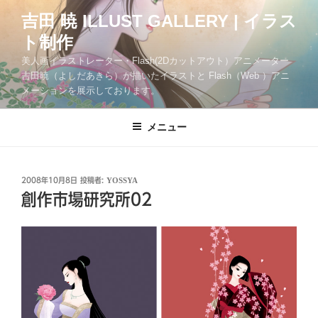
コ
吉田 暁 ILLUST GALLERY | イラス
ン
ト制作
テ
ン
美人画イラストレーター・Flash(2Dカットアウト）アニメーター
ツ
吉田暁（よしだあきら）が描いたイラストと Flash（Web ）アニ
メーションを展示しております。
へ
ス
キ
メニュー
ッ
プ
投
2008年10月8日
投稿者:
YOSSYA
稿
創作市場研究所02
日: