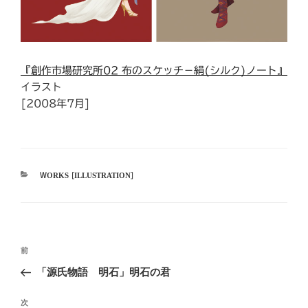
『創作市場研究所02 布のスケッチ−絹(シルク)ノート』
イラスト
[2008年7月]
カ
WORKS [ILLUSTRATION]
テ
ゴ
リ
ー
投
前
前
稿
の
「源氏物語 明石」明石の君
ナ
投
ビ
稿
次
次