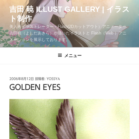
コ
吉田 暁 ILLUST GALLERY | イラス
ン
ト制作
テ
ン
美人画イラストレーター・Flash(2Dカットアウト）アニメーター
ツ
吉田暁（よしだあきら）が描いたイラストと Flash（Web ）アニ
メーションを展示しております。
へ
ス
キ
メニュー
ッ
プ
投
2006年8月12日
投稿者:
YOSSYA
稿
GOLDEN EYES
日: