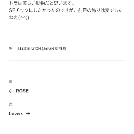
トラは美しい動物だと思います。
SFチックにしたかったのですが、前足の飾りは変でした
ねえ(^^;)
カ
ILLUSTRATION [JAPAN STYLE]
テ
ゴ
リ
ー
投
前
前
稿
の
ROSE
ナ
投
ビ
稿
次
次
ゲ
の
Lovers
投
ー
稿
シ