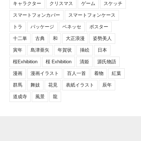
キャラクター
クリスマス
ゲーム
スケッチ
スマートフォンカバー
スマートフォンケース
トラ
パッケージ
ベネッセ
ポスター
十二単
古典
和
大正浪漫
姿勢美人
寅年
島津亜矢
年賀状
挿絵
日本
桜Exhibition
桜 Exhibition
清姫
源氏物語
漫画
漫画イラスト
百人一首
着物
紅葉
群馬
舞妓
花見
表紙イラスト
辰年
道成寺
風景
龍