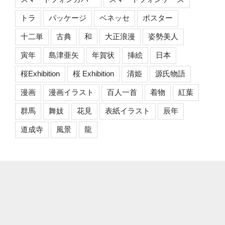
トラ
パッケージ
ベネッセ
ポスター
十二単
古典
和
大正浪漫
姿勢美人
寅年
島津亜矢
年賀状
挿絵
日本
桜Exhibition
桜 Exhibition
清姫
源氏物語
漫画
漫画イラスト
百人一首
着物
紅葉
群馬
舞妓
花見
表紙イラスト
辰年
道成寺
風景
龍