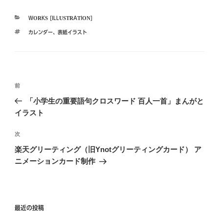
カ
WORKS [ILLUSTRATION]
テ
タ
カレンダー
、
表紙イラスト
ゴ
グ
リ
ー
投
前
前
稿
の
「小学生の重要語句クロスワード 百人一首」まんがと
ナ
投
イラスト
ビ
稿
ゲ
次
次
の
ー
楽天グリーティング（旧Ynotグリーティングカード） ア
投
ニメーションカード制作
シ
稿
ョ
ン
最近の投稿