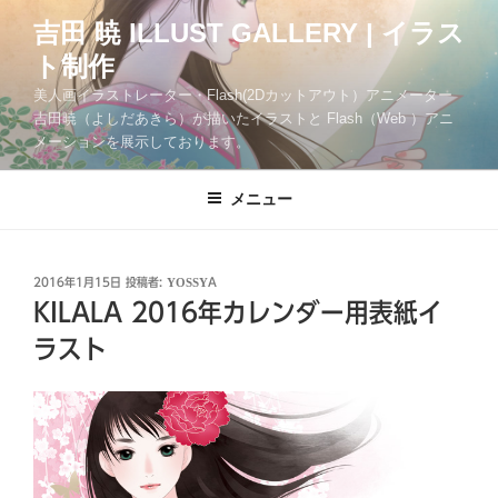
コ
吉田 暁 ILLUST GALLERY | イラス
ン
ト制作
テ
ン
美人画イラストレーター・Flash(2Dカットアウト）アニメーター
ツ
吉田暁（よしだあきら）が描いたイラストと Flash（Web ）アニ
メーションを展示しております。
へ
ス
キ
メニュー
ッ
プ
投
2016年1月15日
投稿者:
YOSSYA
稿
KILALA 2016年カレンダー用表紙イ
日:
ラスト