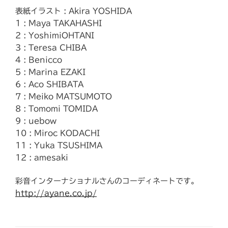
表紙イラスト : Akira YOSHIDA
1 : Maya TAKAHASHI
2 : YoshimiOHTANI
3 : Teresa CHIBA
4 : Benicco
5 : Marina EZAKI
6 : Aco SHIBATA
7 : Meiko MATSUMOTO
8 : Tomomi TOMIDA
9 : uebow
10 : Miroc KODACHI
11 : Yuka TSUSHIMA
12 : amesaki
彩音インターナショナルさんのコーディネートです。
http://ayane.co.jp/