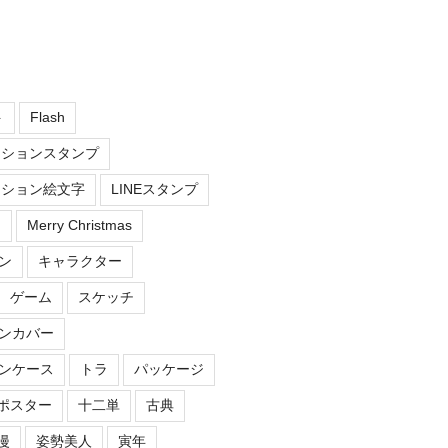
ト
Flash
ーションスタンプ
ーション絵文字
LINEスタンプ
え
Merry Christmas
ン
キャラクター
ゲーム
スケッチ
ンカバー
ンケース
トラ
パッケージ
ポスター
十二単
古典
漫
姿勢美人
寅年