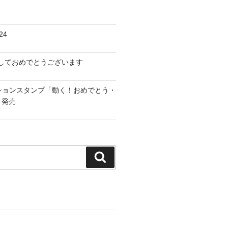
24
けましておめでとうございます
ーションスタンプ「動く！おめでとう・
」発売
検
索