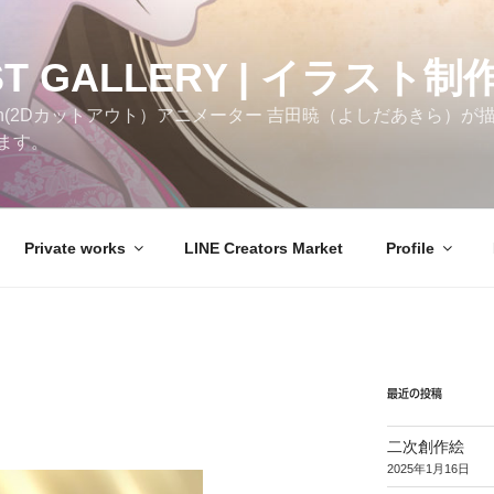
ST GALLERY | イラスト制
h(2Dカットアウト）アニメーター 吉田暁（よしだあきら）が描いた
ます。
Private works
LINE Creators Market
Profile
最近の投稿
二次創作絵
2025年1月16日