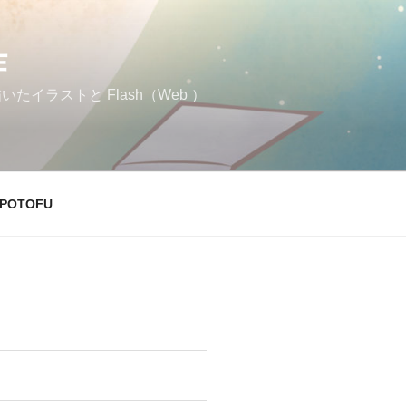
作
イラストと Flash（Web ）
POTOFU