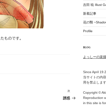
吉田 暁 Illust Ga
新着記事
花の翳 ~Shadow 
Profile
描いたものです。
BLOG
よっしーの楽
Since April 19.
当サイトの内
用を禁止しま
次
次
Copyright © Aki
の
Reproduction w
誘惑
投
in this site is f