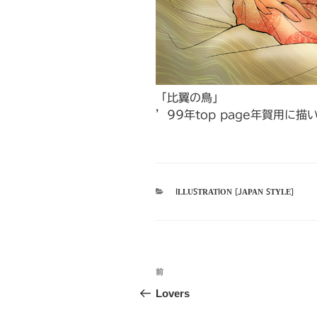
「比翼の鳥」
’99年top page年賀用に
カ
ILLUSTRATION [JAPAN STYLE]
テ
ゴ
リ
ー
投
前
前
稿
の
Lovers
投