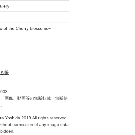
llery
of the Cherry Blossoms~
描き帳
2003
容、画像、動画等の無断転載・無断使
す。
ra Yoshida 2019.All rights reserved.
ithout permission of any image data
orbidden.