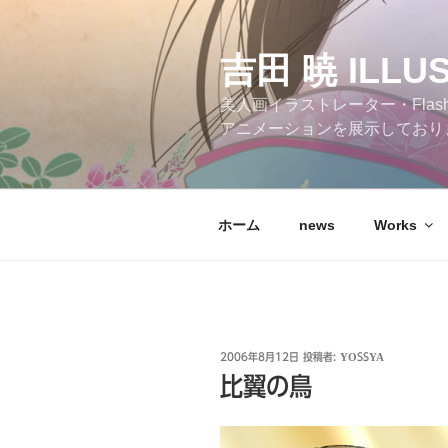
コ
ン
テ
吉田 暁 ILLU
ン
美人画イラストレーター・Flas
ツ
アニメーションを展示しており
へ
ス
キ
ッ
ホーム
news
Works
プ
投
2006年8月12日
投稿者:
YOSSYA
稿
比翼の鳥
日: