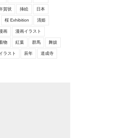
年賀状
挿絵
日本
桜 Exhibition
清姫
漫画
漫画イラスト
着物
紅葉
群馬
舞妓
イラスト
辰年
道成寺