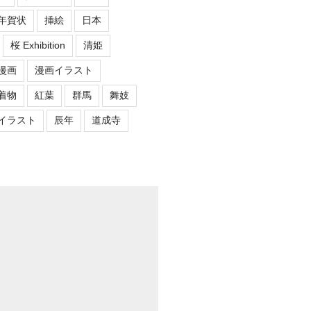
年賀状
挿絵
日本
桜 Exhibition
清姫
漫画
漫画イラスト
着物
紅葉
群馬
舞妓
イラスト
辰年
道成寺