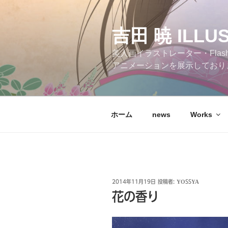
コ
ン
テ
吉田 暁 ILLU
ン
美人画イラストレーター・Flas
ツ
アニメーションを展示しており
へ
ス
キ
ッ
ホーム
news
Works
プ
投
2014年11月19日
投稿者:
YOSSYA
稿
花の香り
日: