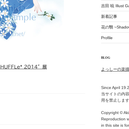
吉田 暁 Illust Ga
新着記事
花の翳 ~Shadow 
Profile
BLOG
 “SHUFFLe* 2014″展
よっしーの楽
Since April 19.
当サイトの内
用を禁止しま
Copyright © Aki
Reproduction w
in this site is f