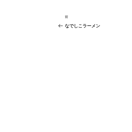
投
前
前
稿
の
なでしこラーメン
投
ナ
稿
ビ
ゲ
ー
シ
ョ
ン