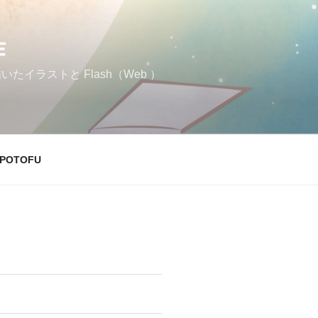
作
イラストと Flash（Web ）
POTOFU