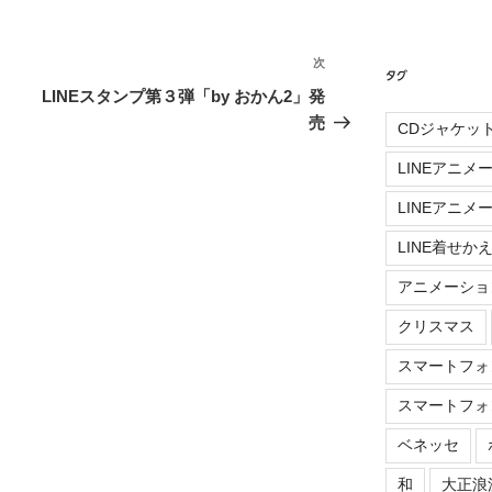
次
次
タグ
の
LINEスタンプ第３弾「by おかん2」発
投
売
CDジャケッ
稿
LINEアニメ
LINEアニメ
LINE着せか
アニメーショ
クリスマス
スマートフォ
スマートフォ
ベネッセ
和
大正浪