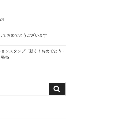
24
けましておめでとうございます
ーションスタンプ「動く！おめでとう・
」発売
検
索