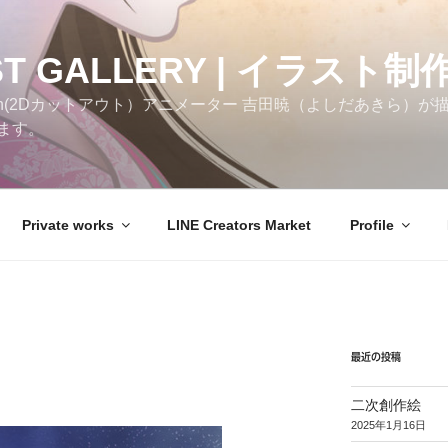
ST GALLERY | イラスト制
h(2Dカットアウト）アニメーター 吉田暁（よしだあきら）が描いた
ます。
Private works
LINE Creators Market
Profile
最近の投稿
二次創作絵
2025年1月16日