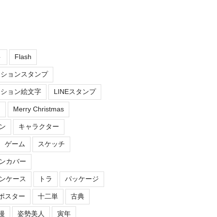
ト
Flash
ーションスタンプ
ーション絵文字
LINEスタンプ
え
Merry Christmas
ン
キャラクター
ゲーム
スケッチ
ンカバー
ンケース
トラ
パッケージ
ポスター
十二単
古典
漫
姿勢美人
寅年