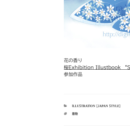
花の香り
桜Exhibition Illustbook
参加作品
カ
ILLUSTRATION [JAPAN STYLE]
テ
タ
着物
ゴ
グ
リ
ー