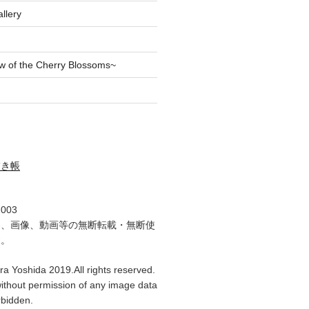
llery
of the Cherry Blossoms~
描き帳
2003
容、画像、動画等の無断転載・無断使
す。
ra Yoshida 2019.All rights reserved.
ithout permission of any image data
orbidden.