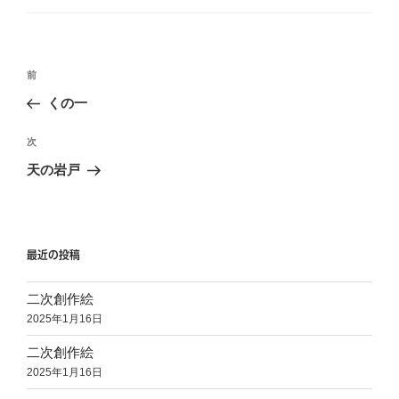
ゴ
リ
ー
投
前
前
稿
の
くの一
ナ
投
ビ
稿
次
次
ゲ
の
天の岩戸
投
ー
稿
シ
ョ
最近の投稿
ン
二次創作絵
2025年1月16日
二次創作絵
2025年1月16日