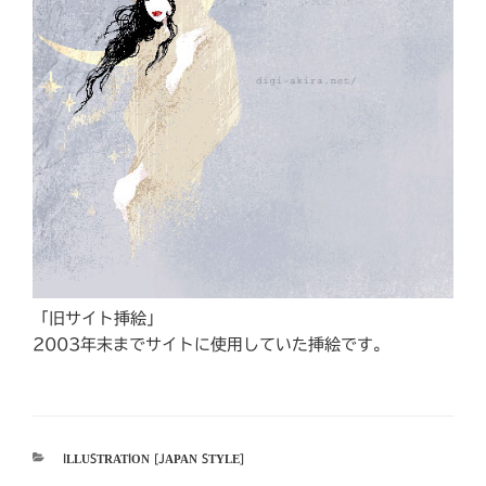
「旧サイト挿絵」
2003年末までサイトに使用していた挿絵です。
カ
ILLUSTRATION [JAPAN STYLE]
テ