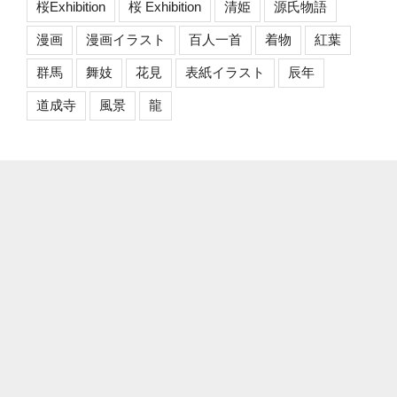
桜Exhibition
桜 Exhibition
清姫
源氏物語
漫画
漫画イラスト
百人一首
着物
紅葉
群馬
舞妓
花見
表紙イラスト
辰年
道成寺
風景
龍