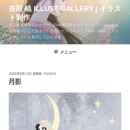
コ
吉田 暁 ILLUST GALLERY | イラス
ン
ト制作
テ
ン
美人画イラストレーター・Flash(2Dカットアウト）アニメーター
ツ
吉田暁（よしだあきら）が描いたイラストと Flash（Web ）アニ
メーションを展示しております。
へ
ス
キ
メニュー
ッ
プ
投
2006年8月12日
投稿者:
YOSSYA
稿
月影
日: