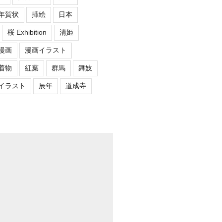
年賀状
挿絵
日本
桜 Exhibition
清姫
漫画
漫画イラスト
着物
紅葉
群馬
舞妓
イラスト
辰年
道成寺