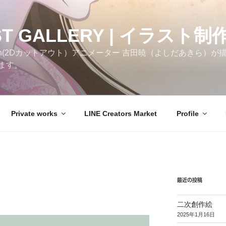
ST GALLERY | イラスト制
h(2Dカットアウト）アニメーター 吉田暁（よしだあきら）が描いた
ます。
Private works
LINE Creators Market
Profile
最近の投稿
二次創作絵
2025年1月16日