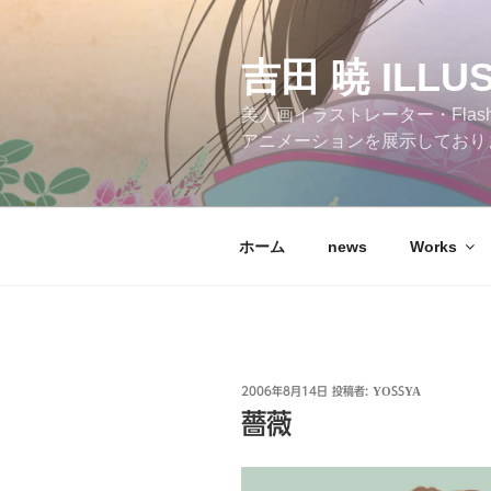
コ
ン
テ
吉田 暁 ILLU
ン
美人画イラストレーター・Flas
ツ
アニメーションを展示しており
へ
ス
キ
ッ
ホーム
news
Works
プ
投
2006年8月14日
投稿者:
YOSSYA
稿
薔薇
日: