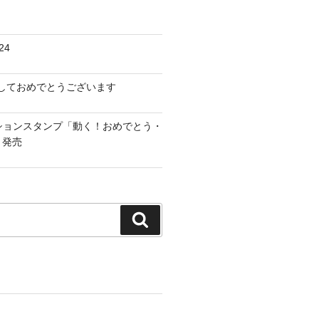
24
けましておめでとうございます
ーションスタンプ「動く！おめでとう・
」発売
検
索