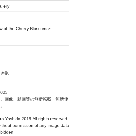
llery
of the Cherry Blossoms~
描き帳
2003
容、画像、動画等の無断転載・無断使
す。
ra Yoshida 2019.All rights reserved.
ithout permission of any image data
orbidden.