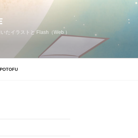
作
イラストと Flash（Web ）
POTOFU