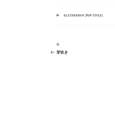
カ
ILLUSTRATION [POP STYLE]
テ
ゴ
リ
ー
投
前
前
稿
の
芽吹き
投
ナ
稿
ビ
ゲ
ー
シ
ョ