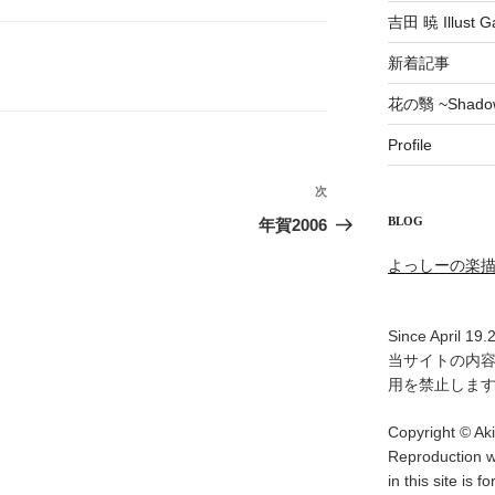
吉田 暁 Illust Ga
新着記事
花の翳 ~Shadow 
Profile
次
次
の
BLOG
年賀2006
投
よっしーの楽
稿
Since April 19.
当サイトの内
用を禁止しま
Copyright © Aki
Reproduction w
in this site is f