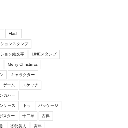
ト
Flash
ーションスタンプ
ーション絵文字
LINEスタンプ
え
Merry Christmas
ン
キャラクター
ゲーム
スケッチ
ンカバー
ンケース
トラ
パッケージ
ポスター
十二単
古典
漫
姿勢美人
寅年