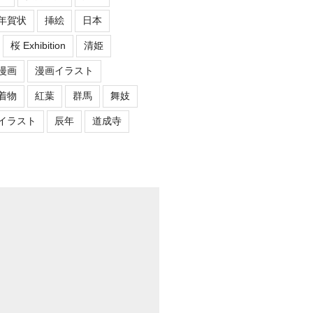
年賀状
挿絵
日本
桜 Exhibition
清姫
漫画
漫画イラスト
着物
紅葉
群馬
舞妓
イラスト
辰年
道成寺