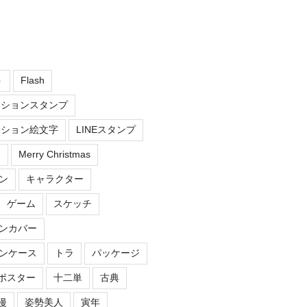
ト
Flash
ーションスタンプ
ーション絵文字
LINEスタンプ
え
Merry Christmas
ン
キャラクター
ゲーム
スケッチ
ンカバー
ンケース
トラ
パッケージ
ポスター
十二単
古典
漫
姿勢美人
寅年