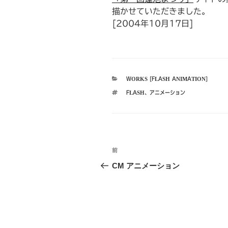
描かせていただきました。
[2004年10月17日]
カ
WORKS [FLASH ANIMATION]
テ
タ
FLASH
、
アニメーション
ゴ
グ
リ
ー
投
前
前
稿
の
CM アニメーション
投
ナ
稿
ビ
ゲ