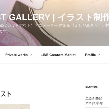
ST GALLERY | イラスト制
h(2Dカットアウト）アニメーター 吉田暁（よしだあきら）が描いた
ます。
Private works
LINE Creators Market
Profile
最近の投稿
ラスト
二次創作絵
2025年1月16日