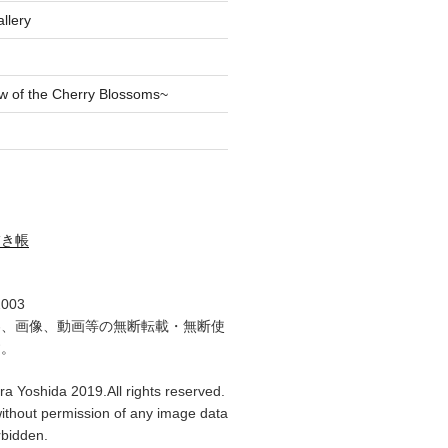
llery
of the Cherry Blossoms~
描き帳
2003
容、画像、動画等の無断転載・無断使
す。
ra Yoshida 2019.All rights reserved.
ithout permission of any image data
orbidden.