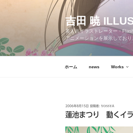
コ
ン
テ
吉田 暁 ILLU
ン
美人画イラストレーター・Flas
ツ
アニメーションを展示しており
へ
ス
キ
ッ
ホーム
news
Works
プ
投
2006年8月15日
投稿者:
YOSSYA
稿
蓮池まつり 動くイ
日: