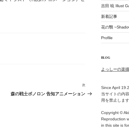
吉田 暁 Illust Ga
新着記事
花の翳 ~Shadow 
Profile
BLOG
よっしーの楽
次
次
Since April 19.
の
森の戦士ボノロン 告知アニメーション
当サイトの内
投
用を禁止しま
稿
Copyright © Aki
Reproduction w
in this site is f