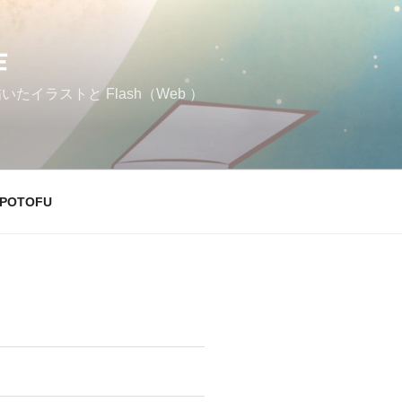
作
イラストと Flash（Web ）
POTOFU