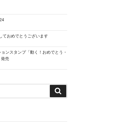
24
けましておめでとうございます
ーションスタンプ「動く！おめでとう・
」発売
検
索